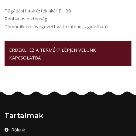
Tűgátlási határérték akár EI180
Robbanás biztonság
Tömör illetve üvegezett változatban is gyártható.
ÉRDEKLI EZ A TERMÉK? LÉPJEN VELÜNK
KAPCSOLATBA!
Tartalmak
Rólunk